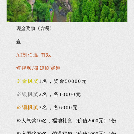
现金奖励（含税）
壹
AI刘伯温·有戏
短视频/微短剧赛道
※金枫奖
1名，奖金50000元
※银枫奖
2名，各10000元
※铜枫奖
3名，各6000元
※人气奖10名，福地礼盒（价值2000元）1份
※入围奖20名，伯温福袋
（价值1000元）
1份