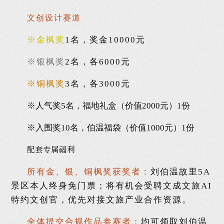
文创设计赛道
※
金枫奖
1名，奖金10000元
※
银枫奖
2名，各6000元
※铜枫奖
3名，各3000元
※人气奖5名，福地礼盒（价值2000元）1份
※入围奖10名，伯温福袋
（价值1000元）
1份
配套专属福利
所有金、银、铜枫奖获奖者：
刘伯温故里5A
景区本人终身免门票；将有机会受聘文成文旅AI
特约文创官，优先对接文旅产业合作资源。
全体提交合规作品参赛者：
均可领取刘伯温