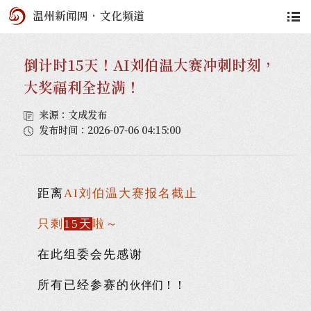
温州新闻网
·
文化频道
倒计时15天！AI刘伯温大赛冲刺时刻，
大奖福利全拉满！
来源：文成发布
发布时间：2026-07-06 04:15:00
距
离
AI刘伯温大赛报名截止
只剩
15天
啦～
在此组委会先感谢
所有已经参赛的
伙伴们！！