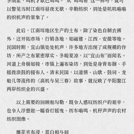
冬绩絮，鸣机才歇已鸡鸣。”从“鸡鸣布”这一称号，就可
以瞥见当时江南垟昼夜无歇、辛勤纺织，到处是叽叽嗡嗡
的织机声的景象了。
此后，江南垟地区生产的土布，除了染色自制衣裤
外，还开拓市场，行销各地，如福建、江西、安徽等地。
民国时期，宜山镇处处机声，许多地方出现了成规模的作
坊，所产之布紧密厚实、冬暖夏凉，以“宜山布”而闻名。
河道上舟楫如梭，市镇上遍布染坊，到处是身背布捆、手
摇拨浪鼓的接布人。清末民国，以道情、山歌、鼓词、龙
船儿等流传的《高机与吴三春》故事，就反映了平阳鳌江
两岸纺织业的兴盛。
以上简要的回顾和勾勒，既令人感叹纺织户的艰辛，
也令人浮想起一幅昏灯摇曳、纺车嗡鸣、机杼声声的农村
纺织图像。
雕花夹布浸，蓝白相与间