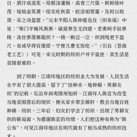
日，洒汗成流浆。培根浇灌频，高者三尺强。鲜鲜绿叶
茂，灿灿金英黄。结实吐秋茧，皎洁如雪霜。及时以收
敛，采之动盈筐。”元末平阳人陈仲能也在《织布谣》中
说：“柴门半掩风淅淅，破屋寒生无四壁。老妻呵手拈寒
梭，冻丝寒落那能织？一梭一断还一泣，织到残更不盈
尺。布成早得官债偿，宁使儿曹无饭吃。”（引自《苍南
老工艺》）可见，宋元时期的纺织户并不富庶，其生活是
贫困艰难的。
到了明朝，江南垟地区的纺织业大为发展，人民生活
水平有了很大提高，留下了“田种禾，地种棉，男耕女
织”的记载。弘治年间夷陵州知府、江南垟人陈宣为改变
当地贫困落后的现状，便从家乡带去棉籽，教会当地百姓
种棉、纺织。三年后，妇女们学会了纺织，出现了男耕女
织的新局面。为感谢陈宣的功绩，人们把这种布称为“陈
公布”。可见江南垟地区在明代就有了相当成熟的纺织技
术。