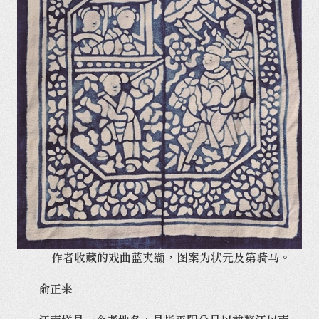
作者收藏的戏曲蓝夹缬，图案为状元及第骑马。
俞正来