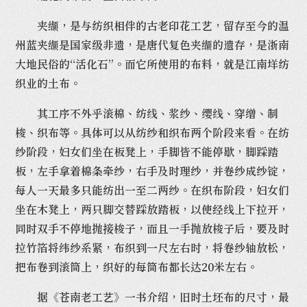
夹缬，是与纺织相伴的古老印花工艺，留存至今的温
州蓝夹缬是国家级非遗，是唐代复色夹缬的遗存，是浙南
大地民俗的“活化石”。而它所使用的布料，就是江南垟纺
织业的土布。
其工序不外乎滚棉、纺线、浆纱、缨线、穿缯、制
梭、织布等。具体可以从纺纱和织布两个阶段来看。在纺
纱阶段，妇女们坐在板凳上，手脚皆不能停歇，脚踩踏
板，左手拿着棉条牵纱，右手及时理纱，并卷纱成纱锭，
每人一天最多只能纺出一至二两纱。在织布阶段，妇女们
坐在木凳上，两只脚交替踩放踏板，以使经线上下拉开，
同时双手不停地抛接梭子，而且一手抛放梭子后，要及时
拉竹箔将纬纱系紧，布织到一尺左右时，将卷纱轴放松，
把布卷到滚筒上，织好的每筒布都长达20米左右。
据《苍南老工艺》一书介绍，旧时土坯布的尺寸，最