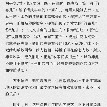
初是宽7寸、长8丈为一匹，运输时十匹卷成一筒，称“筒
布儿”，始于清咸丰年间。“筒布儿”可用来缝制衣裤、交
易土产，本色的还畅销闽赣部分山区，年产达二三万筒。
后来，随着品种的增多，逐渐出现了九寸宽的“筒布儿”，
称“九寸”；一尺八寸宽的白色土布，称为“白坯”。将“白
坯”以靛青蓝染，称为“单布”“蓝布”，或是用花版夹染，
也就是蓝夹缬。通用的夹缬布长约10米、宽约0.5米，分
双纱和单纱两种，纱支较粗，接近于现在的七支纱，所以
非常厚实、经久耐用，正是“农家尚多用土布，以为非此
不暖且不厚实”。当地的白色土坯布是夹缬制作的原材料
和物质基础。
万千丝线，编织着历史，也温暖着身心。平阳江南垟
地区的纺织文化和印染文化之间有着水乳交融、密不可分
的关系。
时至今日，这些跨越百年的古老技艺，正不可避免地