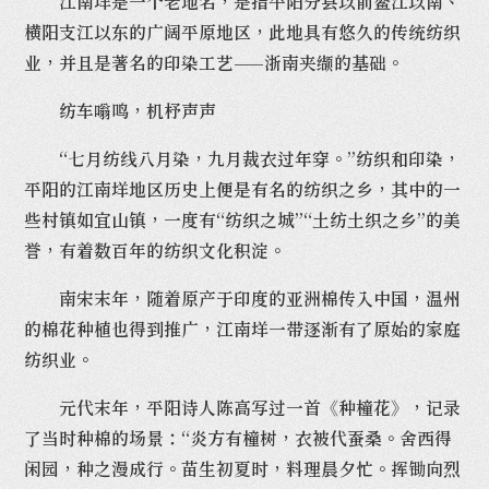
江南垟是一个老地名，是指平阳分县以前鳌江以南、
横阳支江以东的广阔平原地区，此地具有悠久的传统纺织
业，并且是著名的印染工艺——浙南夹缬的基础。
纺车嗡鸣，机杼声声
“七月纺线八月染，九月裁衣过年穿。”纺织和印染，
平阳的江南垟地区历史上便是有名的纺织之乡，其中的一
些村镇如宜山镇，一度有“纺织之城”“土纺土织之乡”的美
誉，有着数百年的纺织文化积淀。
南宋末年，随着原产于印度的亚洲棉传入中国，温州
的棉花种植也得到推广，江南垟一带逐渐有了原始的家庭
纺织业。
元代末年，平阳诗人陈高写过一首《种橦花》，记录
了当时种棉的场景：“炎方有橦树，衣被代蚕桑。舍西得
闲园，种之漫成行。苗生初夏时，料理晨夕忙。挥锄向烈