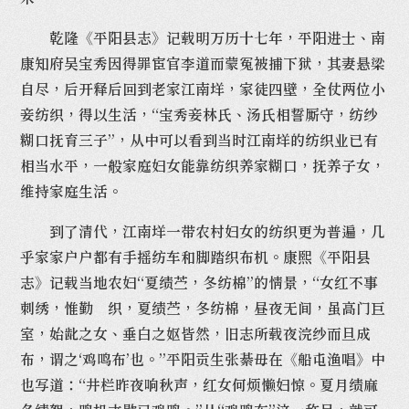
乾隆《平阳县志》记载明万历十七年，平阳进士、南
康知府吴宝秀因得罪宦官李道而蒙冤被捕下狱，其妻悬梁
自尽，后开释后回到老家江南垟，家徒四壁，全仗两位小
妾纺织，得以生活，“宝秀妾林氏、汤氏相誓厮守，纺纱
糊口抚育三子”，从中可以看到当时江南垟的纺织业已有
相当水平，一般家庭妇女能靠纺织养家糊口，抚养子女，
维持家庭生活。
到了清代，江南垟一带农村妇女的纺织更为普遍，几
乎家家户户都有手摇纺车和脚踏织布机。康熙《平阳县
志》记载当地农妇“夏绩苎，冬纺棉”的情景，“女红不事
刺绣，惟勤 织，夏绩苎，冬纺棉，昼夜无间，虽高门巨
室，始龀之女、垂白之妪皆然，旧志所载夜浣纱而旦成
布，谓之‘鸡鸣布’也。”平阳贡生张綦毋在《船屯渔唱》中
也写道：“井栏昨夜响秋声，红女何烦懒妇惊。夏月绩麻