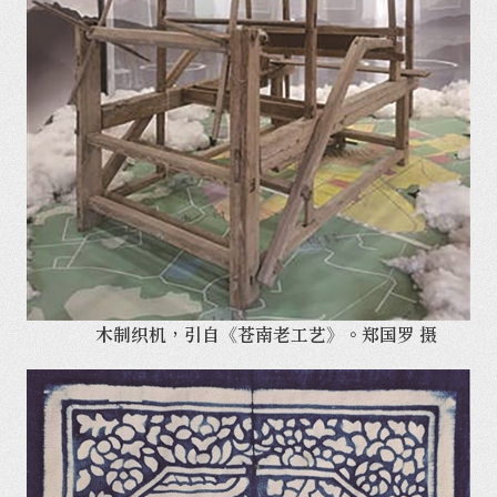
木制织机，引自《苍南老工艺》。郑国罗 摄