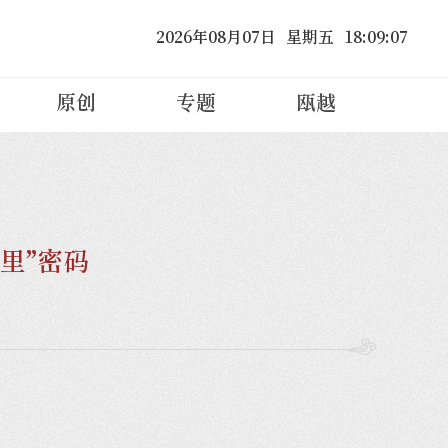
2026
年
08
月
07
日
星期五
18
:
09
:
09
原创
专题
瓯越
里”密码