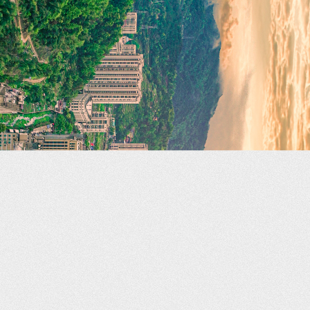
今天，小编马上安排上——
从“伯温故
里”
“著名侨乡”
到“武侠江湖”
再到“人类非遗太公祭”
文成，远不止于此
（刘伯温故里5A级景区，刘基庙）