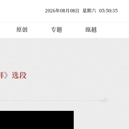
2026
年
08
月
08
日
星期六
05
:
50
:
36
原创
专题
瓯越
拜》选段