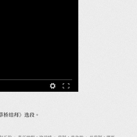
·草桥结拜》选段。