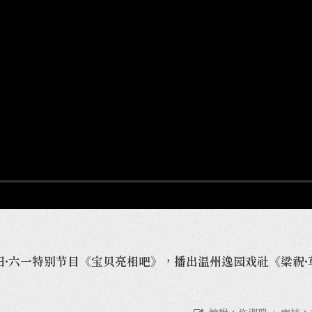
阳·六一特别节目《宝贝亮相吧》，播出温州逸园戏社《梁祝