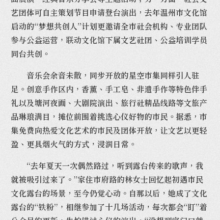
艺团体可自主策划节目申请登台演出，去年温州市文化馆
启动的“梦想共创人”计划更邀请全市社会机构、专业团队
参与公益运营，联动文化馆下属文艺社团、公益培训学员
同台共创。
音乐会余音未散，同步开放的星空市集同样引人驻
足。创意手作区内，香薰、手工皂、非遗手作等特色伴手
礼以及塘河夜画、大剧院演出、旅行社精品线路等文旅产
品琳琅满目，摊位前围着挑选心仪好物的市民。据悉，市
集免费向热爱文化艺术的市民及团体开放，让文艺以更轻
盈、更具烟火气的方式，浸润日常。
“去年夏天一次偶然路过，听到露台传来的歌声，我
就被吸引过来了。”家住市府路的林女士回忆起初遇市民
文化露台的场景，至今仍觉心动。自那以后，她成了文化
露台的“铁粉”，相继参加了十几场活动，每次都会“盯”着