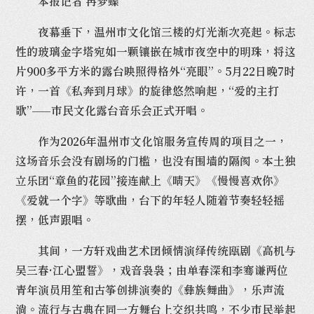
本报记者 冉梦蝶
夜幕垂下，温州市文化馆三楼的灯光渐次亮起。标志
性的玻璃金字塔宛如一颗镶嵌在城市夜空中的明珠，将这
片900多平方米的露台映照得格外“亮眼”。5月22日晚7时
许，一首《私奔到月球》的旋律悠然响起，“爱的主打
歌”——市民文化露台音乐会正式开唱。
作为2026年温州市文化馆服务宣传周的项目之一，
这场音乐会没有剧场的门槛，也没有围墙的隔阂。本土独
立乐团“章鱼的花园”接连献上《晴天》《慢慢喜欢你》
《爱就一个字》等歌曲，台下的年轻人随着节奏轻轻摇
摆，低声跟唱。
其间，一方轩戏曲艺术团倾情演绎传统瓯剧《高机与
吴三春·江心盟誓》，戏音袅袅；由单春深和李骞谦两位
青年演员用笙和古筝创排演奏的《彝族舞曲》，乐声流
淌。流行与古典在同一方舞台上交织共鸣，不少市民举起