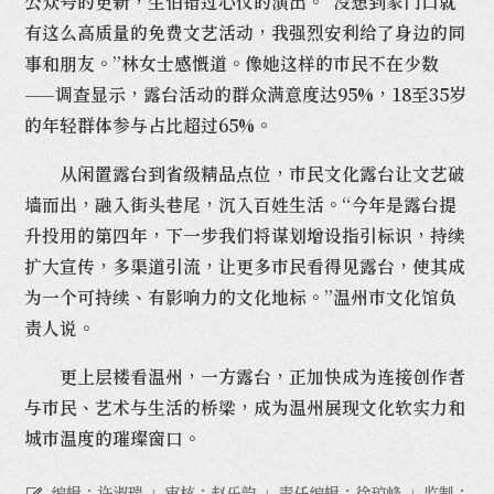
公众号的更新，生怕错过心仪的演出。“没想到家门口就
有这么高质量的免费文艺活动，我强烈安利给了身边的同
事和朋友。”林女士感慨道。像她这样的市民不在少数
——调查显示，露台活动的群众满意度达95%，18至35岁
的年轻群体参与占比超过65%。
从闲置露台到省级精品点位，市民文化露台让文艺破
墙而出，融入街头巷尾，沉入百姓生活。“今年是露台提
升投用的第四年，下一步我们将谋划增设指引标识，持续
扩大宣传，多渠道引流，让更多市民看得见露台，使其成
为一个可持续、有影响力的文化地标。”温州市文化馆负
责人说。
更上层楼看温州，一方露台，正加快成为连接创作者
与市民、艺术与生活的桥梁，成为温州展现文化软实力和
城市温度的璀璨窗口。