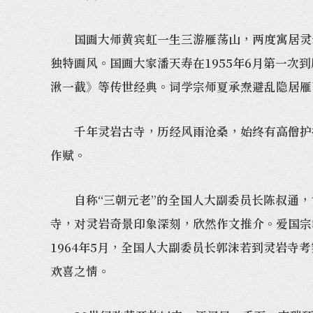
国画大师黄宾虹一生三游雁荡山，两度寓居灵岩寺
独特画风。国画大家潘天寿在1955年6月第一
湫一截》等传世经典。词学宗师夏承焘避乱隐居雁
千年灵岩古寺，历经风雨沧桑，始终有高僧护持
作赋。
自称“三朝元老”的全国人大副委员长陈叔通，曾
寺，对灵岩奇景印象深刻，欣然作文推介。爱国宗
1964年5月，全国人大副委员长郭沫若到灵岩
欢喜之情。