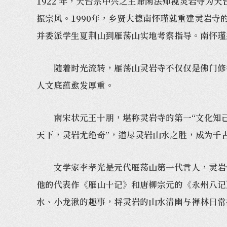
1922 年，天台宗中兴之主谛闲法师视灵岩寺
振宗风。1990年，乡贤大德南怀瑾就重建灵岩
并委派学生夏荆山到雁荡山实地考察指导。南怀瑾
随着时光流转，雁荡山灵岩寺不仅仅是佛门修行
人文底蕴愈发厚重。
南宋状元王十朋，堪称灵岩寺的第一“文化知己”
天下，灵岩尤绝奇”，道尽灵岩山水之胜，成为千
文学家李孝光是元代雁荡山第一代言人，灵岩寺
他的代表作《雁山十记》和唐柳宗元的《永州八记
水、小龙湫的趣事，将灵岩的山水清幽与禅林日常