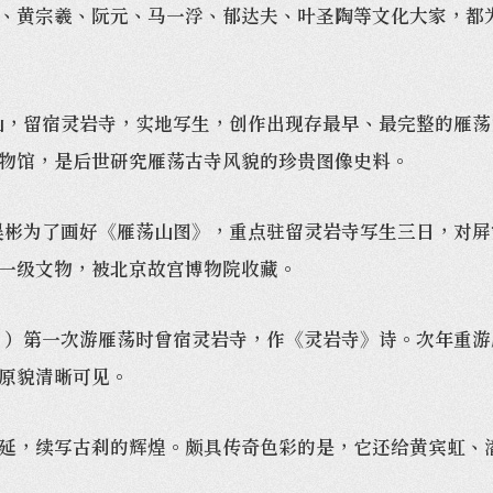
黄宗羲、阮元、马一浮、郁达夫、叶圣陶等文化大家，都为
，留宿灵岩寺，实地写生，创作出现存最早、最完整的雁荡
物馆，是后世研究雁荡古寺风貌的珍贵图像史料。
彬为了画好《雁荡山图》，重点驻留灵岩寺写生三日，对屏
一级文物，被北京故宫博物院收藏。
）第一次游雁荡时曾宿灵岩寺，作《灵岩寺》诗。次年重游
原貌清晰可见。
，续写古刹的辉煌。颇具传奇色彩的是，它还给黄宾虹、潘