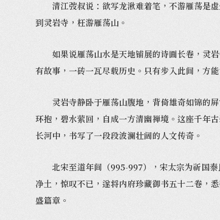
清江弢叔说：欲写龙湫难着笔，不游雁荡是虚生
到灵岩寺，枉游雁荡山。
如果说雁荡山水是天地铺展的诗画长卷，灵岩寺
有故事，一砖一瓦尽载历史。只有步入此间，方能
灵岩寺静卧于雁荡山腹地，背倚雄奇如锦的屏霞
环抱，碧水萦回，自成一方清幽禅境。这座千年古
长河中，书写了一段段波澜壮阔的人文传奇。
北宋至道年间（995-997），宋太宗为祈国
净土，惊叹不已，遂将内府珍藏御书五十二卷，悉
盛篇章。