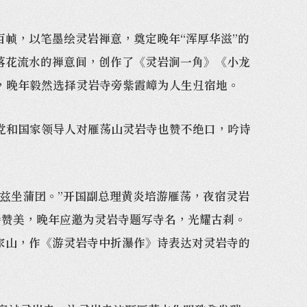
帧，以笔墨绘灵岩禅意，奠定晚年“浑厚华滋”的
、落花流水的禅意间，创作了《灵岩涧一角》《小龙
，晚年毅然选择灵岩寺旁紫霞嶂为人生归宿地。
和国家领导人对雁荡山灵岩寺也赞不绝口，吟诗
兹坐蒲团。”开国副总理黄炎培游雁荡，夜宿灵岩
诗赞美，晚年应邀为灵岩寺题写寺名，光耀古刹。
为家山，作《游灵岩寺中折瀑作》诗表达对灵岩寺的