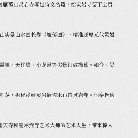
雁荡山灵岩寺写过诗文名篇，给灵岩寺留下宝贵
山实景山水画长卷《雁荡图》，精准还原元代灵岩
霞嶂、天柱峰、小龙湫等实景细致描摹。如今，吴
雁荡，返程途经灵岩后悔未再宿灵岩寺。他奉旨绘
天寿和夏承焘等艺术大师的艺术人生，带来惊人