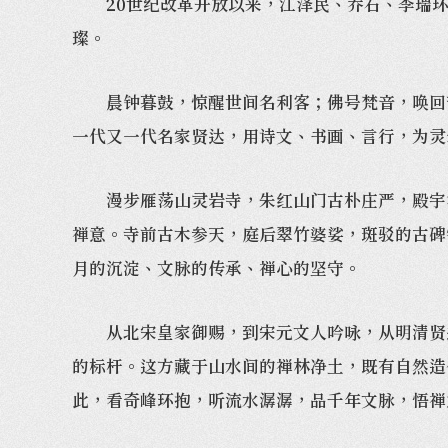
20世纪改革开放以来，江泽民、乔石、李瑞环
璨。
晨钟暮鼓，惊醒世间名利客；佛号梵音，唤回苦
一代又一代名家贤达，用诗文、书画、言行，为灵
漫步雁荡山灵岩寺，朱红山门古朴庄严，殿宇沿
禅意。寺前古木参天，庭后翠竹婆娑，斑驳的古碑
月的沉淀、文脉的传承、禅心的坚守。
从北宋皇家御赐，到宋元文人吟咏，从明清贤达
的标杆。这方藏于山水间的禅林净土，既有自然造
此，看奇峰环抱，听流水潺潺，品千年文脉，悟禅