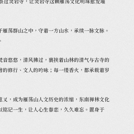
察过灵岩寺，让灵岩寺这颗雁荡文化明珠愈发璀
雁荡群山之中，守着一方山水，承续一脉文脉。
。
音悠悠，清风拂过，裹挟着山林的清气与古寺的
僧的修行、文人的吟咏；每一缕香火，都承载着岁
义，成为雁荡山人文历史的浓缩，东南禅林文化
以铭记一生，让人心生眷恋，久久难忘。置身于