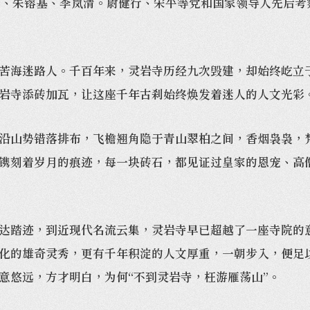
、朱镕基、李岚清。尉健行、宋平等党和国家领导人先后考
海迷路人。千百年来，灵岩寺历经九次毁建，却始终屹立于
岩寺添砖加瓦，让这座千年古刹始终焕发着迷人的人文光彩
山势错落排布，飞檐翘角隐于青山翠柏之间，香烟袅袅，梵
镌刻着岁月的痕迹，每一块砖石，都见证过皇家的恩宠、高
踏迹，到近现代名流云集，灵岩寺早已超越了一座寺院的意
化的雄奇灵秀，更有千年积淀的人文厚重，一朝步入，便足
意悠远，方才明白，为何“不到灵岩寺，枉游雁荡山”。