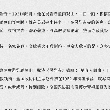
。1931年5月，他在灵岩寺坐雨观山，一日一画，积稿百
次到雁荡山写生时，就在灵岩寺小住半月，在灵岩古寺的钟声
荡，夜宿灵岩，潜心著述，与高僧谈禅论道，整理寺藏藏经
、名家眷顾，文脉香火不曾断绝。更令人欣喜的是，众多党
两度游览雁荡山，赋诗《灵岩寺》感叹：“早弃人间事，于
教领袖、全国政协副主席赵朴初在1952 年初游雁荡，就写
寺考察，或看或问，特别细致。全国政协副主席苏步青视雁荡