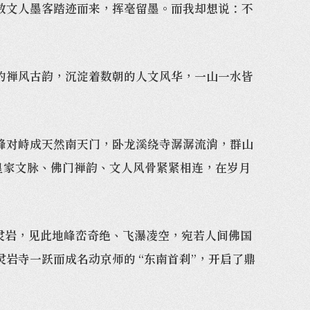
文人墨客踏迹而来，挥毫留墨。而我却想说：不
禅风古韵，沉淀着数朝的人文风华，一山一水皆
对峙成天然南天门，卧龙溪绕寺潺潺流淌，群山
皇家文脉、佛门禅韵、文人风骨紧紧相连，在岁月
灵岩，见此地峰峦奇绝、飞瀑凌空，宛若人间佛国
岩寺一跃而成名动京师的 “东南首刹”，开启了鼎