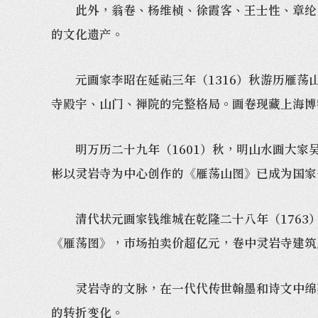
此外，翁卷、杨维桢、徐霞客、王士性、章纶、
的文化遗产。
元画家李昭在延祐三年（1316）秋游历雁荡山
寺殿宇、山门、禅院的完整格局。画卷现藏上海博
明万历二十九年（1601）秋，明山水画大家吴
彬以灵岩寺为中心创作的《雁荡山图》已成为国家
清代状元画家钱维城在乾隆二十八年（1763）
《雁荡图》，市场拍卖价超亿元，卷中灵岩寺建筑
灵岩寺的文脉，在一代代传世翰墨和诗文中绵延
的转折变化。