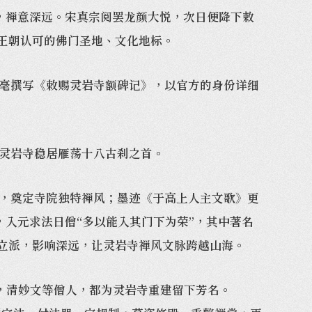
，禅意深远。宋真宗阅罢龙颜大悦，次日便降下敕
宋王朝认可的佛门圣地、文化地标。
毫撰写《敕赐灵岩寺额碑记》，以官方的身份详细
灵岩寺稳居雁荡十八古刹之首。
，奠定寺院独特禅风；墨迹《于高上人主文歌》更
，入元求法日僧“多以能入其门下为荣”，其中著名
立派，影响深远，让灵岩寺禅风文脉跨越山海。
清妙文等僧人，都为灵岩寺重建留下芳名。