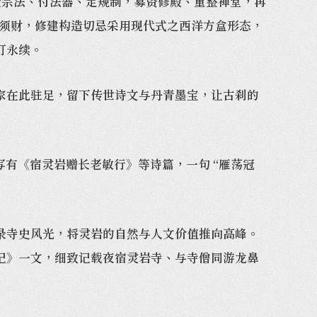
授宗法、付法器、定规制，募资修殿、重整禅堂，再
次须财，修建构造切忌采用现代式之西洋方盒形态，
灯永续。
在此驻足，留下传世诗文与丹青墨宝，让古刹的
有《宿灵岩赠长老敏行》等诗篇，一句 “雁荡冠
寺史风光，将灵岩的自然与人文价值推向高峰。
记》一文，细致记载夜宿灵岩寺、与寺僧同游龙鼻