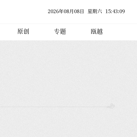
2026
年
08
月
08
日
星期六
15
:
43
:
10
原创
专题
瓯越