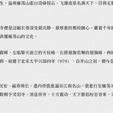
。温州雁荡山素以奇峰怪石、飞瀑流泉名满天下，引得无数
便是这幅长卷深处最沉静、最厚重的那段画心。藏着千年的
读懂雁荡山的文化。
嶂，左临擎天而立的天柱峰，右傍展旗若舞的展旗峰，两峰
刹，始建于北宋太平兴国四年（979），自开山之初，便与
泰民安、福寿绵长，遣内侍裴愈遍访江南名山。裴愈行至雁荡
数赐予灵岩寺。消息传开，十方震动，天下僧侣纷至沓来，灵