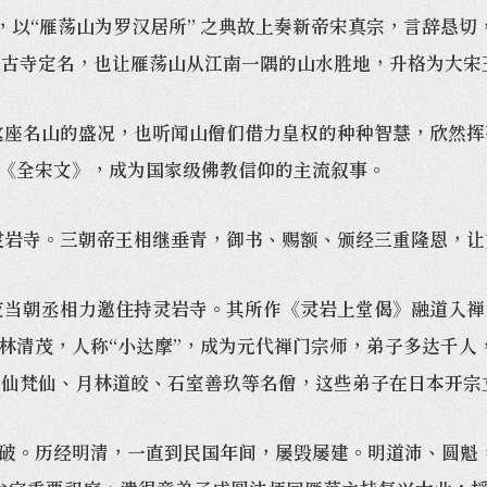
以“雁荡山为罗汉居所” 之典故上奏新帝宋真宗，言辞恳切
仅为古寺定名，也让雁荡山从江南一隅的山水胜地，升格为大
座名山的盛况，也听闻山僧们借力皇权的种种智慧，欣然挥
《全宋文》，成为国家级佛教信仰的主流叙事。
灵岩寺。三朝帝王相继垂青，御书、赐额、颁经三重隆恩，让
当朝丞相力邀住持灵岩寺。其所作《灵岩上堂偈》融道入禅
林清茂，人称“小达摩”，成为元代禅门宗师，弟子多达千人
竺仙梵仙、月林道皎、石室善玖等名僧，这些弟子在日本开宗
。历经明清，一直到民国年间，屡毁屡建。明道沛、圆魁，