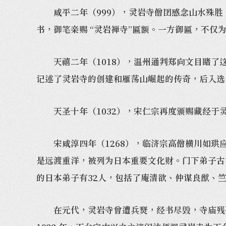
咸平二年（999），灵岩寺僧团感念山水殊胜，
书，御笔亲赐 “灵岩禅寺”匾额。一方御匾，不
天禧二年（1018），温州通判郑向文目睹了这
记述了灵岩寺的创建和雁荡山崛起的传奇，后入选
天圣十年（1032），宋仁宗再度颁赐藏经于
宋咸淳四年（1268），临济宗高僧横川如珙应
是远渡重洋，被列为日本重要文化财。门下弟子古
的日本弟子有32人，包括了庵清欲、仲谋良猷、
在元代，灵岩寺曾遭兵燹，经书尽毁，寺庙残破