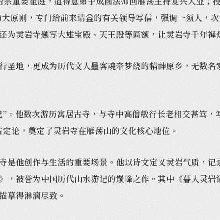
为天台宗重要祖庭，遣得意弟子成圆法师回雁荡主持复兴大业；
寺的大原则，专门给前来请益的有关领导写信，强调一须人，
还为灵岩寺题写大雄宝殿、天王殿等匾额，让灵岩寺千年禅
圣地，更成为历代文人墨客魂牵梦绕的精神原乡，无数名家
。他数次游历寓居古寺，与寺中高僧敏行长老相交甚笃，写
古定论，奠定了灵岩寺在雁荡山的文化核心地位。
是他创作与生活的重要场景。他以诗文定义灵岩气质，记录
》，被誉为中国历代山水游记的巅峰之作。其中《暮入灵岩
描摹得淋漓尽致。