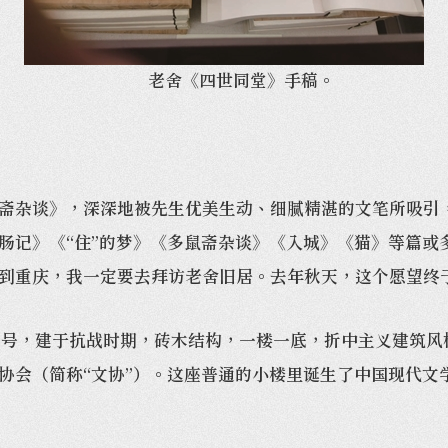
老舍《四世同堂》手稿。
杂谈》，深深地被先生优美生动、细腻精湛的文笔所吸引，
肠记》《“住”的梦》《多鼠斋杂谈》《入城》《猫》等篇或
到重庆，我一定要去拜访老舍旧居。去年秋天，这个愿望终
，建于抗战时期，砖木结构，一楼一底，折中主义建筑风格
协会（简称“文协”）。这座普通的小楼里诞生了中国现代文