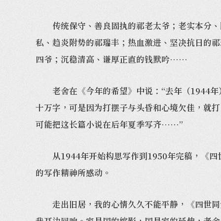
传统保守、善良固执的祁老太爷；老实本分、隐
私、趋炎附势的祁瑞丰；热血激进、坚决抗日的祁
四爷；沉稳清高、谦厚正直的钱默吟……
老舍在《今年的希望》中说：“去年（1944年
十万字，可是因为打摆子与头昏和心境欠佳，就打
可能把这长篇小说在后年夏季写齐……”
从1944年开始构思写作到1950年完稿，《
的写作精神所感动。
走出旧居，我的心情久久不能平静，《四世同堂》