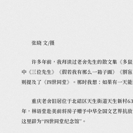
张晓 文/摄
许多年前，我拜读过老舍先生的散文集《多鼠斋
中《三位先生》《假若我有那么一箱子画》《割盲
则提及了《四世同堂》。那时我想：如果有一天能
重庆老舍旧居位于北碚区天生街道天生新村63号
年，林语堂赴美前将房子赠予中华全国文艺界抗敌
这里辟为“四世同堂纪念馆”。