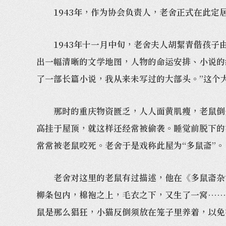
1943年，作为协会负责人，老舍正式在此定
1943年十一月中旬，老舍夫人胡絜青偕孩子由
出一幅清晰的文学地图，人物的命运安排、小说的
了一部长篇小说，我从来未写过的大部头。”这个
那时的重庆物资匮乏，人人面黄肌瘦，老鼠倒是
高挂于屋顶，就这样还经常被偷袭。睡觉前脱下的
常常被老鼠咬死。老舍于是戏称此屋为“多鼠斋”。
老舍对这里的老鼠有过描述，他在《多鼠斋杂谈
柳条包内，棉袍之上，毛衣之下，又生了一窝……
鼠是那么猖狂，小猫反倒须放在笼子里养着，以免