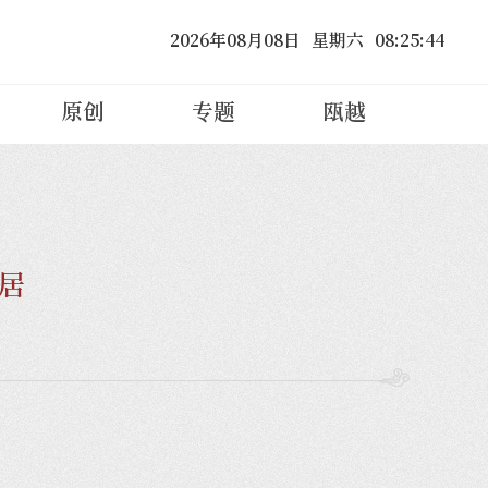
2026
年
08
月
08
日
星期六
08
:
25
:
45
原创
专题
瓯越
居