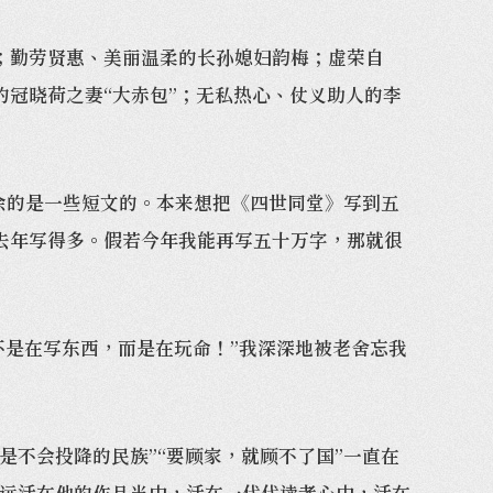
勤劳贤惠、美丽温柔的长孙媳妇韵梅；虚荣自
冠晓荷之妻“大赤包”；无私热心、仗义助人的李
余的是一些短文的。本来想把《四世同堂》写到五
去年写得多。假若今年我能再写五十万字，那就很
不是在写东西，而是在玩命！”我深深地被老舍忘我
不会投降的民族”“要顾家，就顾不了国”一直在