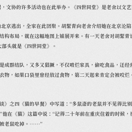
居，文协的许多活动也在此举办。《四世同堂》是老舍以文艺
北京逃出，全家在此团聚。胡絜青向老舍介绍她在北京沦陷
结构布局，就在这幅地图上铺展开来。有一天老舍对胡絜青
大部头就是《四世同堂》。
成群结队，又多又猖獗，不仅啃烂家具，偷吃食品，还经常
衣物，如果口袋里曾经放过食物，第二天起来肯定会被咬烂
》之四《猫的早餐》中写道：“多鼠斋的老鼠并不见得比别
”他在《猫》这篇中说：“记得二十年前在重庆住着的时候，
被老鼠吃掉。……”