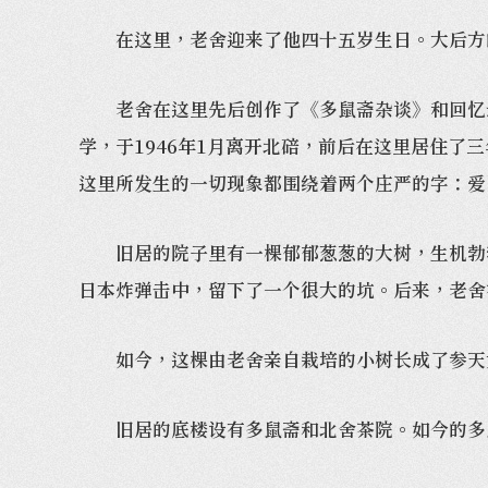
在这里，老舍迎来了他四十五岁生日。大后方的
老舍在这里先后创作了《多鼠斋杂谈》和回忆录
学，于1946年1月离开北碚，前后在这里居住了
这里所发生的一切现象都围绕着两个庄严的字：爱
旧居的院子里有一棵郁郁葱葱的大树，生机勃勃，
日本炸弹击中，留下了一个很大的坑。后来，老舍
如今，这棵由老舍亲自栽培的小树长成了参天大
旧居的底楼设有多鼠斋和北舍茶院。如今的多鼠