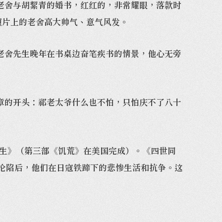
舍与胡絜青的婚书，红红的，非常耀眼，落款时
，照片上的老舍高大帅气、意气风发。
舍先生晚年在书桌边奋笔疾书的情景，他心无旁
的开头：祁老太爷什么也不怕，只怕庆不了八十
生》（第三部《饥荒》在美国完成）。《四世同
沦陷后，他们在日寇铁蹄下的悲惨生活和抗争。这