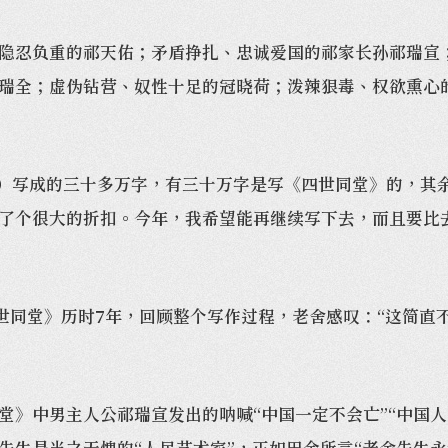
忍负重的祁天佑；矛盾挣扎、忠诚爱国的祁家长孙祁瑞宣；
瑞全；虚伪钻营、奴性十足的冠晓荷；泼辣狠毒、权欲熏心的
）写成的三十多万字，有三十万字是写《四世同堂》的，其
了个很大的折扣。今年，我希望能再继续写下去，而且要比
四世同堂》历时7年，回顾整个写作过程，老舍感叹：“这简直
中男主人公祁瑞宣发出的呐喊“中国一定不会亡”“中国人是