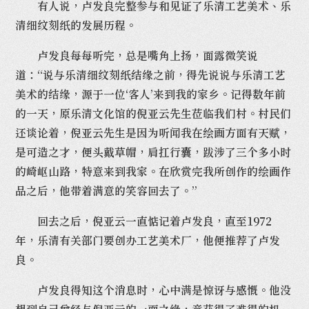
有人说，卢发良完整参与和见证了乐清工艺美术、乐
清细纹刻纸的发展历程。
卢发良每每听完，总是嘴角上扬，面露微笑说
道：“说与乐清细纹刻纸结缘之前，得先说说与乐清工艺
美术的结缘，源于一位‘客人’来到我的家乡。记得数年前
的一天，原乐清文化馆的倪亚云先生莅临我们村。村民们
还谈论着，倪亚云先生是因为听闻我在绘画方面有天赋，
是可造之才，便头戴草帽，肩扛行囊，跋涉了三个多小时
的崎岖山路，特意来到我家。在欣赏完我所创作的绘画作
品之后，他带着满意的笑容回去了。”
回去之后，倪亚云一直惦记着卢发良，直至1972
年，乐清有关部门要创办工艺美术厂，他便推荐了卢发
良。
卢发良得知这个消息时，心中满是惊讶与感慨。他没