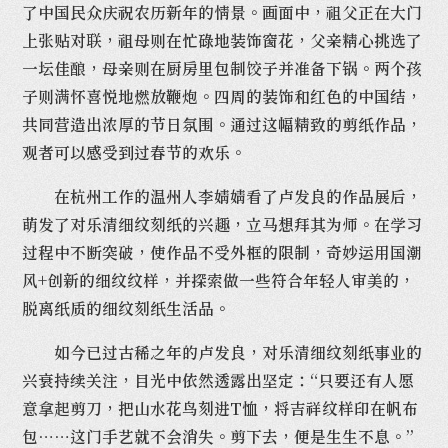
了中国民众庆祝农历新年的情景。画面中，祖父正在大门
上张贴对联，祖母则在忙碌地装饰窗花，父亲精心挑选了
一坛佳酿，母亲则在厨房里包制饺子并准备下锅。两个孩
子则满怀喜悦地燃放鞭炮。四周的装饰和红色的中国结，
共同营造出浓厚的节日氛围。通过这幅精致的剪纸作品，
观者可以感受到过春节的欢乐。
在杭州工作的温州人李婧婧看了卢发良的作品展后，
萌发了对乐清细纹刻纸的兴趣，立马想拜其为师。在学习
过程中不断突破，使作品不受外框的限制，奇妙运用国潮
风+创新的细纹纹样，并探索做一些符合年轻人审美的，
脱离纸质的细纹刻纸生活品。
如今已过古稀之年的卢发良，对乐清细纹刻纸事业的
兴衰持续关注，目光中依然透露出坚定：“只要还有人愿
意拿起剪刀，把山水花鸟刻进T恤，将吉祥纹样印在帆布
包……这门手艺就不会消失。剪下去，便是生生不息。”