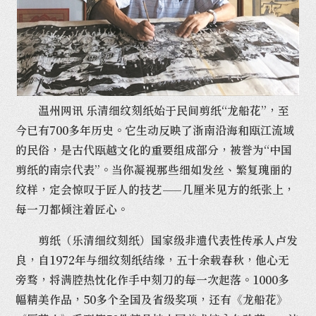
温州网讯 乐清细纹刻纸始于民间剪纸“龙船花”，至
今已有700多年历史。它生动反映了浙南沿海和瓯江流域
的民俗，是古代瓯越文化的重要组成部分，被誉为“中国
剪纸的南宗代表”。当你凝视那些细如发丝、繁复瑰丽的
纹样，定会惊叹于匠人的技艺——几厘米见方的纸张上，
每一刀都倾注着匠心。
剪纸（乐清细纹刻纸）国家级非遗代表性传承人卢发
良，自1972年与细纹刻纸结缘，五十余载春秋，他心无
旁骛，将满腔热忱化作手中刻刀的每一次起落。1000多
幅精美作品，50多个全国及省级奖项，还有《龙船花》