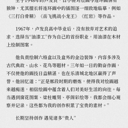
生于1948年的卢发良，自小便对绘画与连环画情有
独钟，尤其擅长将连环画中的插图逐一细致地临摹，例如
《三打白骨精》《岳飞挑战小龙王》《红岩》等作品。
1967年，卢发良高中毕业后，没有放弃对艺术的追
求，选择当“油漆工”作为自己的首份职业，用油漆在木材
上绘制图案。
他负责绘制六格盒以及盒外的金边装饰，内容多涉及
古代典故、山水、花鸟等题材。三年如一日的勤奋作画，
不仅使他的画技日益精湛，也在乐清城北地区赢得了声
誉。他回忆道：“正是那段时期的磨炼，使得我对绘画越
来越痴迷，相信绘画中蕴含着人们对美好生活的向往。每
当遇到窗花图案、梁柱雕刻、亭阁彩绘等，我都会细心观
察并记录，这些都为我的创作积累了宝贵的素材。”
长期坚持创作 遇见诸多“贵人
”