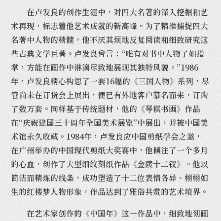
在卢发良的创作生涯中，对四大名著的深入挖掘和艺
术再现，标志着他艺术成就的新高峰。为了精准捕捉四大
名著中人物的精髓，他不厌其烦地反复阅读和细致研究这
些古典文学巨著。卢发良曾言：“唯有对书中人物了如指
掌，方能在画作中淋漓尽致地展现其独特风貌。”1986
年，卢发良精心构思了一套16幅的《三国人物》系列，尽
管尚未在订货会上展出，便已有外地客户慕名而来，订购
了数万套。同样基于传统题材，他的《琴棋书画》作品
在“庆祝建国三十周年全国美术展览”中展出，并被中国美
术馆永久收藏。1984年，卢发良应中国剪纸学会之邀，
在广州举办的中国现代剪纸大奖赛中，他倾注了一个多月
的心血，创作了大型细纹刻纸作品《金陵十二钗》。他以
简洁而精炼的线条，成功塑造了十二位表情各异、栩栩如
生的红楼梦人物形象，作品达到了雅俗共赏的艺术境界。
在艺术家创作的《中国年》这一作品中，细致地刻画