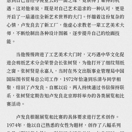
想到自己曾经与倪亚云的一面之缘，竟获得了难得的机
遇。这对他来说，既是对自己艺术追求的一种认可，更是
开启了一扇通往全新艺术世界的大门。怀揣着这份复杂的
心情，卢发良去了新工厂，他虚心求教老一辈工艺美术大
师，不断绘制出各种设计图稿，逐步提升自己的绘画技
能。
当他慢慢跨进了工艺美术大门时，又巧遇中华文化促
进会剪纸艺术分会荣誉会长张树贤，为他打开了细纹刻纸
之窗。张树贤是永嘉人，当时在外文出版事业管理局中国
国际图书贸易总公司工作，1972年恰逢到乐清与同学相
聚，结识了卢发良。自那以后，两人持续通过书信保持联
系，张树贤定期告知卢发良北京即将举办的各类展览和比
赛活动。
卢发良根据展览和比赛的具体要求进行艺术创作。
1974年，他以自己熟悉的女性为题材，创作了八幅系列