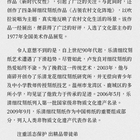
作品《新时代女性》，引起了广泛的关注。与此同时，还
创作了四条屏细纹刻纸作品《占领农村文化阵地》，以吹
拉说唱为主题，真实地反映了农村文化生活的场景。该作
品一经展出，便获得了广泛的好评，入选了文化部主办的
1977年全国美术作品展览。
令人意想不到的是，自上世纪90年代起，乐清细纹刻
纸艺术遭遇了下滑趋势。尽管如此，卢发良对细纹刻纸的
热爱始终不渝。为了挽救这一传统艺术，2003年，他与
南碎开创办了乐清龙花细纹刻纸研究所，并无偿向青少年
及中小学教师传授刻纸技艺。温州市龙湾区、鹿城区的多
所小学，均见证了他致力于传承的足迹。2006年5月，乐
清细纹刻纸列入第一批国家级非物质文化遗产名录。
2009年9月，乐清细纹刻纸作为中国剪纸的重要组成部
分，列入人类非物质文化遗产代表作名录。
注重活态保护 出精品带徒弟