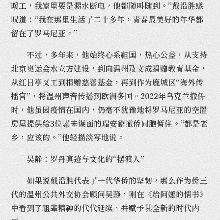
暖工，我家里要是漏水断电，他都随叫随到。”戴沿胜感
叹道：“我在那里生活了二十多年，青春最美好的年华都
留在了罗马尼亚。”
不过，多年来，他始终心系祖国，热心公益，从支持
北京奥运会水立方建设，到向温州及文成捐赠教育基金，
从红日亭义工到捐赠慈善基金，再到作为鹿城区“海外传
播官”，将温州声音传播到欧洲多国。2022年乌克兰撤侨
时，他虽因疫情在国内，仍毫不犹豫地将罗马尼亚的空置
房屋提供给3位素未谋面的瑞安籍撤侨同胞暂住。“都是老
乡，应该的。”他轻描淡写地说。
吴静：罗丹真迹与文化的“摆渡人”
如果说戴沿胜代表了一代华侨的坚韧，那么作为侨三
代的温州公共外交协会顾问吴静，则在《给阿嬷的情书》
中看到了祖辈精神的代代延续，并赋予其全新的时代内