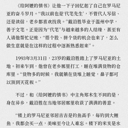
《给阿嬷的情书》让他一下子回忆起了自己在罗马尼
亚的奋斗岁月。“我以前也是‘代笔先生’，不管代人写信、
还是读信，老乡都喜欢找我。”戴沿胜毕业于温州中学，
善于文笔。正是因为“代笔”与越来越多的人结缘，甚至有
人请他帮忙记账，“搭个股、拼个货的机会也来了，怎么
做生意就是在这样的过程中逐渐熟悉起来”。
1993年3月31日，23岁的戴沿胜踏上了罗马尼亚的土
地。初来乍到，他曾在老乡那里打工，睡在堆满货物的仓
库里。“货物多的时候，我就躺在货堆上睡觉，鼻子都可
以顶到天花板。”
不过，和《给阿嬷的情书》中主角郑木生不同的是，
身在异乡，戴沿胜在当地邻居那里收获了满满的善意。
“楼上的罗马尼亚邻居吉吉是钓鱼高手，每钓到大鲤
鱼，我都会买一点，美味至今让人难忘。楼下的米亥是水