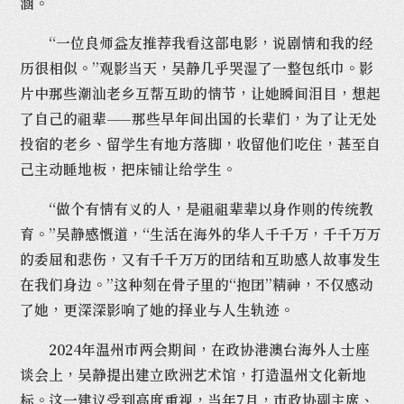
涵。
“一位良师益友推荐我看这部电影，说剧情和我的经
历很相似。”观影当天，吴静几乎哭湿了一整包纸巾。影
片中那些潮汕老乡互帮互助的情节，让她瞬间泪目，想起
了自己的祖辈——那些早年间出国的长辈们，为了让无处
投宿的老乡、留学生有地方落脚，收留他们吃住，甚至自
己主动睡地板，把床铺让给学生。
“做个有情有义的人，是祖祖辈辈以身作则的传统教
育。”吴静感慨道，“生活在海外的华人千千万，千千万万
的委屈和悲伤，又有千千万万的团结和互助感人故事发生
在我们身边。”这种刻在骨子里的“抱团”精神，不仅感动
了她，更深深影响了她的择业与人生轨迹。
2024年温州市两会期间，在政协港澳台海外人士座
谈会上，吴静提出建立欧洲艺术馆，打造温州文化新地
标。这一建议受到高度重视，当年7月，市政协副主席、