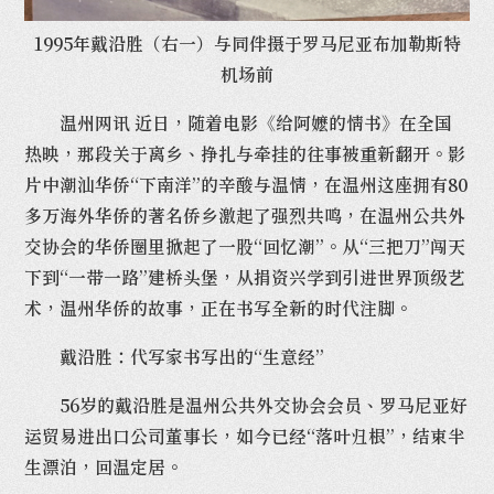
1995年戴沿胜（右一）与同伴摄于罗马尼亚布加勒斯特
机场前
温州网讯 近日，随着电影《给阿嬷的情书》在全国
热映，那段关于离乡、挣扎与牵挂的往事被重新翻开。影
片中潮汕华侨“下南洋”的辛酸与温情，在温州这座拥有80
多万海外华侨的著名侨乡激起了强烈共鸣，在温州公共外
交协会的华侨圈里掀起了一股“回忆潮”。从“三把刀”闯天
下到“一带一路”建桥头堡，从捐资兴学到引进世界顶级艺
术，温州华侨的故事，正在书写全新的时代注脚。
戴沿胜：代写家书写出的“生意经”
56岁的戴沿胜是温州公共外交协会会员、罗马尼亚好
运贸易进出口公司董事长，如今已经“落叶归根”，结束半
生漂泊，回温定居。