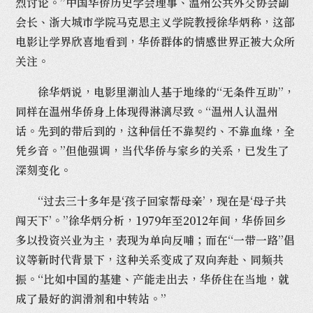
烈讨论。”中国华侨历史学会理事、温州公共外交协会副
会长、浙大城市学院马克思主义学院教授徐华炳称，这部
电影让学界欣喜地看到，华侨群体的情感世界正被大众所
关注。
徐华炳说，电影里潮汕人基于地缘的“无条件互助”，
同样在温州华侨身上体现得淋漓尽致。“温州人认温州
话。先到的带后到的，这种信任不靠契约、不靠血缘，全
凭乡音。”但他强调，当代华侨与家乡的关系，已发生了
深刻变化。
“过去三十多年是‘孩子回家帮母亲’，现在是‘母子共
闯天下’。”徐华炳分析，1979年至2012年间，华侨回乡
多以投资兴业为主，表现为单向反哺；而在“一带一路”倡
议等新时代背景下，这种关系变成了双向奔赴、同频共
振。“比如中国的基建、产能走出去，华侨住在当地，就
成了最好的润滑剂和中转站。”